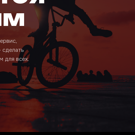
ым
ервис,
— сделать
 для всех.