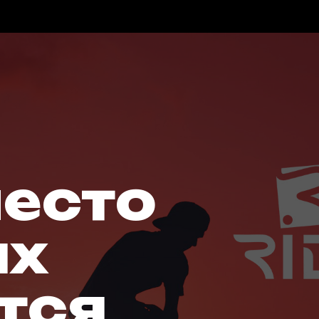
место
ых
тся