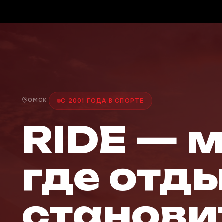
ОМСК
С 2001 ГОДА В СПОРТЕ
RIDE — 
где отд
станови