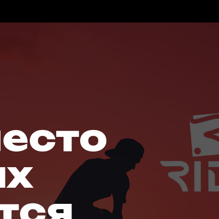
место
ых
тся