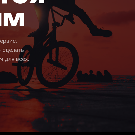
ым
ервис,
— сделать
 для всех.