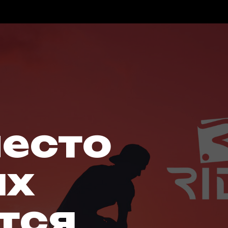
место
ых
тся