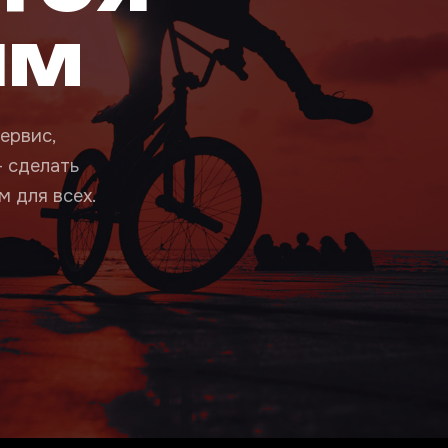
ым
ервис,
— сделать
 для всех.