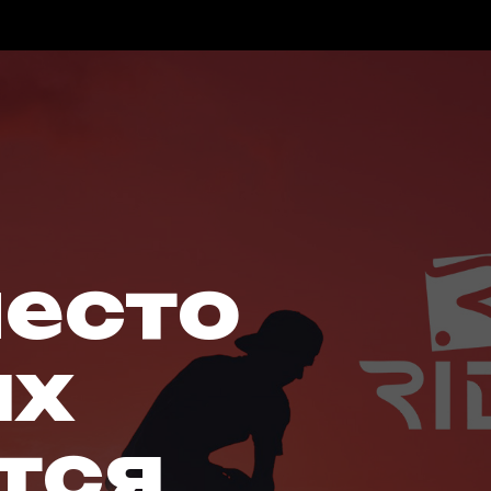
место
ых
тся