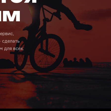
ым
ервис,
— сделать
 для всех.