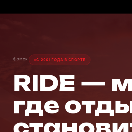
ОМСК
С 2001 ГОДА В СПОРТЕ
RIDE — 
где отд
станови