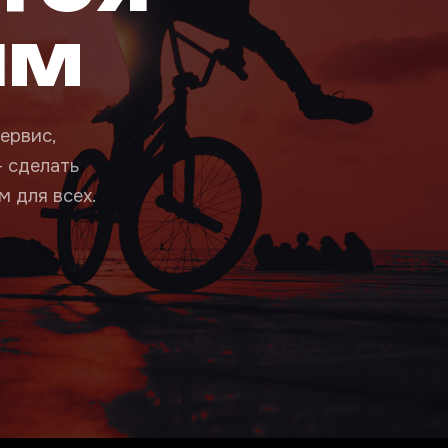
ым
ервис,
— сделать
 для всех.