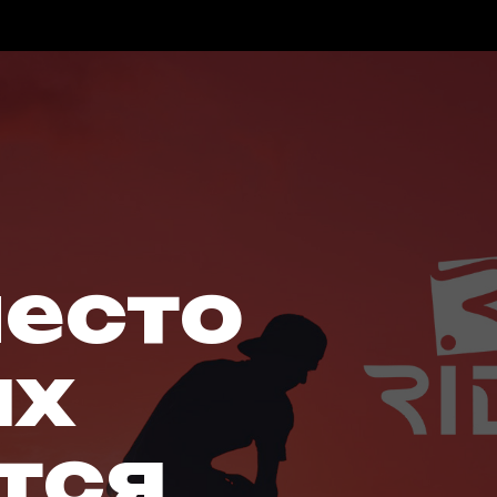
место
ых
тся