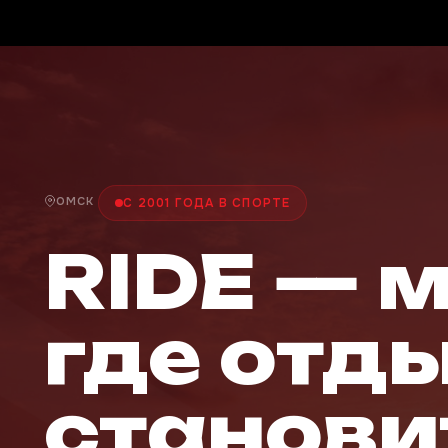
ОМСК
С 2001 ГОДА В СПОРТЕ
RIDE — 
где отд
станови