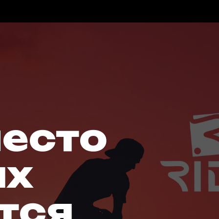
место
ых
тся