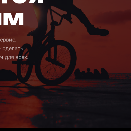
ым
ервис,
— сделать
 для всех.