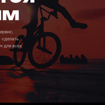
ым
ервис,
— сделать
 для всех.