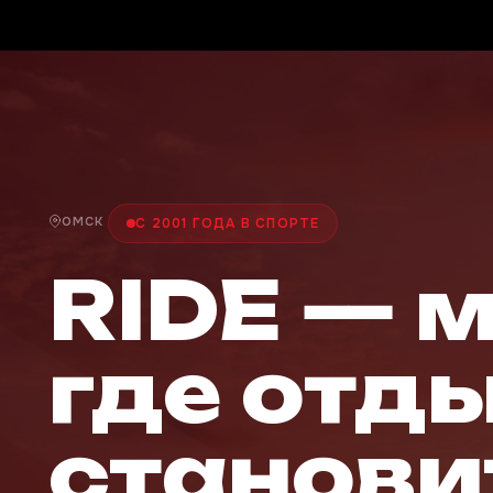
ОМСК
С 2001 ГОДА В СПОРТЕ
RIDE — 
где отд
станови