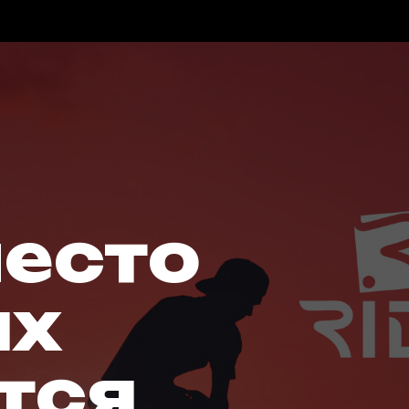
место
ых
тся