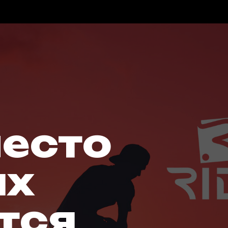
место
ых
тся