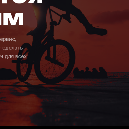
ым
ервис,
— сделать
 для всех.