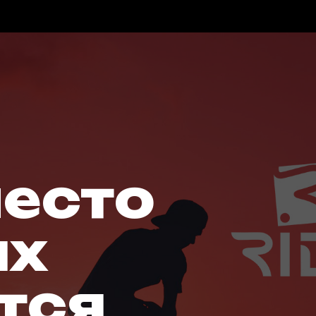
место
ых
тся