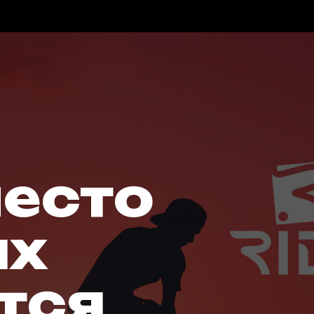
место
ых
тся