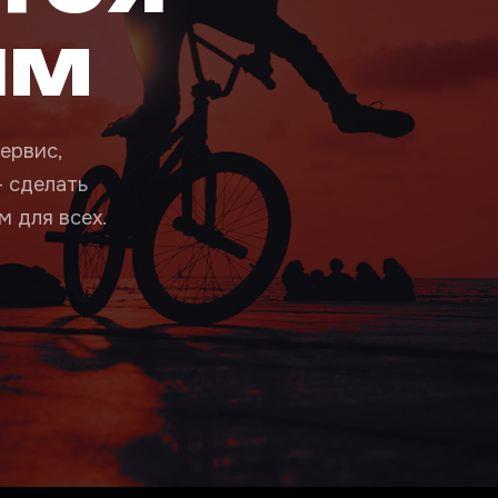
ым
ервис,
— сделать
 для всех.