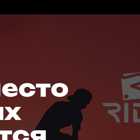
место
ых
тся