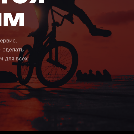
ым
ервис,
— сделать
 для всех.